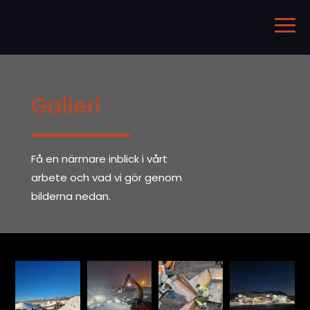
Galleri
Få en närmare inblick i vårt
arbete och vad vi gör genom
bilderna nedan.